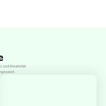
e
und Kreativität.
rgesslich.